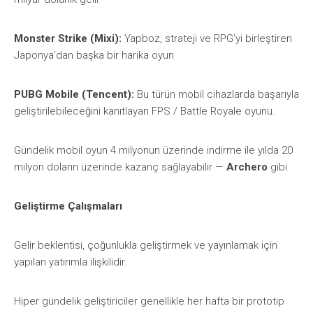
Monster Strike (Mixi):
Yapboz, strateji ve RPG’yi birleştiren
Japonya’dan başka bir harika oyun
PUBG Mobile (Tencent):
Bu türün mobil cihazlarda başarıyla
geliştirilebileceğini kanıtlayan FPS / Battle Royale oyunu.
Gündelik mobil oyun 4 milyonun üzerinde indirme ile yılda 20
milyon doların üzerinde kazanç sağlayabilir —
Archero
gibi
Geliştirme Çalışmaları
Gelir beklentisi, çoğunlukla geliştirmek ve yayınlamak için
yapılan yatırımla ilişkilidir.
Hiper gündelik geliştiriciler genellikle her hafta bir prototip