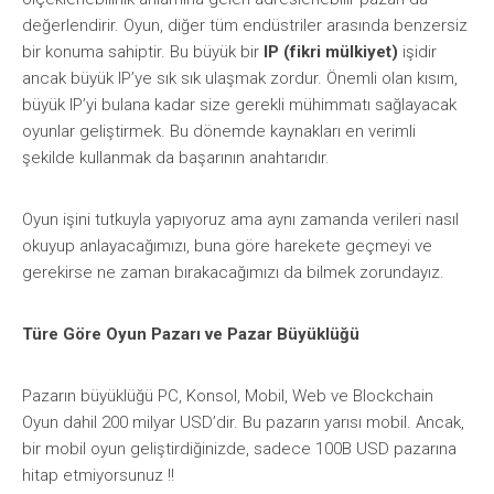
değerlendirir. Oyun, diğer tüm endüstriler arasında benzersiz
bir konuma sahiptir. Bu büyük bir
IP (fikri mülkiyet)
işidir
ancak büyük IP’ye sık sık ulaşmak zordur. Önemli olan kısım,
büyük IP’yi bulana kadar size gerekli mühimmatı sağlayacak
oyunlar geliştirmek. Bu dönemde kaynakları en verimli
şekilde kullanmak da başarının anahtarıdır.
Oyun işini tutkuyla yapıyoruz ama aynı zamanda verileri nasıl
okuyup anlayacağımızı, buna göre harekete geçmeyi ve
gerekirse ne zaman bırakacağımızı da bilmek zorundayız.
Türe Göre Oyun Pazarı ve Pazar Büyüklüğü
Pazarın büyüklüğü PC, Konsol, Mobil, Web ve Blockchain
Oyun dahil 200 milyar USD’dir. Bu pazarın yarısı mobil. Ancak,
bir mobil oyun geliştirdiğinizde, sadece 100B USD pazarına
hitap etmiyorsunuz !!